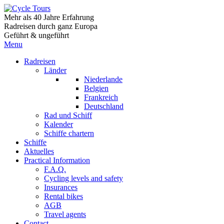
Mehr als 40 Jahre Erfahrung
Radreisen durch ganz Europa
Geführt & ungeführt
Menu
Radreisen
Länder
Niederlande
Belgien
Frankreich
Deutschland
Rad und Schiff
Kalender
Schiffe chartern
Schiffe
Aktuelles
Practical Information
F.A.Q.
Cycling levels and safety
Insurances
Rental bikes
AGB
Travel agents
Contact