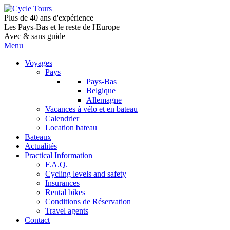
Plus de 40 ans d'expérience
Les Pays-Bas et le reste de l'Europe
Avec & sans guide
Menu
Voyages
Pays
Pays-Bas
Belgique
Allemagne
Vacances à vélo et en bateau
Calendrier
Location bateau
Bateaux
Actualités
Practical Information
F.A.Q.
Cycling levels and safety
Insurances
Rental bikes
Conditions de Réservation
Travel agents
Contact