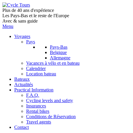
Plus de 40 ans d'expérience
Les Pays-Bas et le reste de l'Europe
Avec & sans guide
Menu
Voyages
Pays
Pays-Bas
Belgique
Allemagne
Vacances à vélo et en bateau
Calendrier
Location bateau
Bateaux
Actualités
Practical Information
F.A.Q.
Cycling levels and safety
Insurances
Rental bikes
Conditions de Réservation
Travel agents
Contact