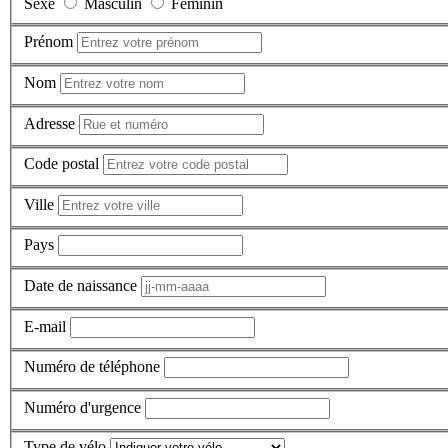
Sexe
Masculin
Féminin
Prénom
Nom
Adresse
Code postal
Ville
Pays
Date de naissance
E-mail
Numéro de téléphone
Numéro d'urgence
Type de vélo