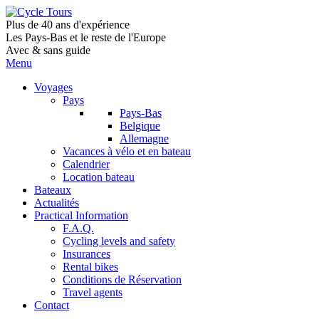
Plus de 40 ans d'expérience
Les Pays-Bas et le reste de l'Europe
Avec & sans guide
Menu
Voyages
Pays
Pays-Bas
Belgique
Allemagne
Vacances à vélo et en bateau
Calendrier
Location bateau
Bateaux
Actualités
Practical Information
F.A.Q.
Cycling levels and safety
Insurances
Rental bikes
Conditions de Réservation
Travel agents
Contact