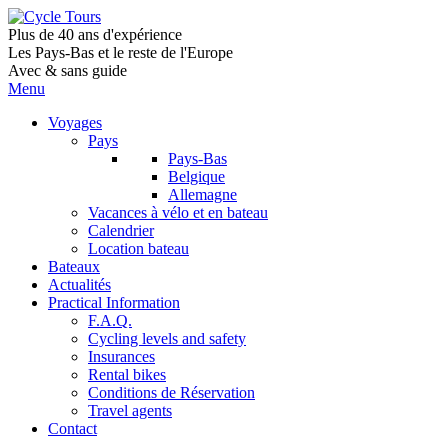
Plus de 40 ans d'expérience
Les Pays-Bas et le reste de l'Europe
Avec & sans guide
Menu
Voyages
Pays
Pays-Bas
Belgique
Allemagne
Vacances à vélo et en bateau
Calendrier
Location bateau
Bateaux
Actualités
Practical Information
F.A.Q.
Cycling levels and safety
Insurances
Rental bikes
Conditions de Réservation
Travel agents
Contact