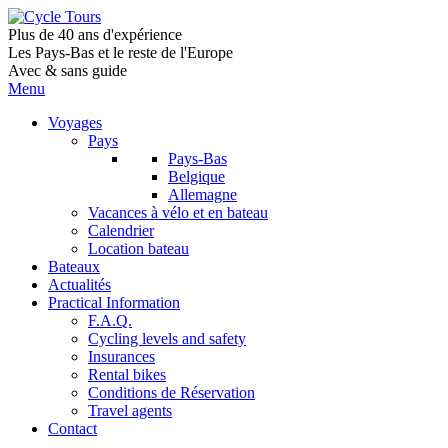
Plus de 40 ans d'expérience
Les Pays-Bas et le reste de l'Europe
Avec & sans guide
Menu
Voyages
Pays
Pays-Bas
Belgique
Allemagne
Vacances à vélo et en bateau
Calendrier
Location bateau
Bateaux
Actualités
Practical Information
F.A.Q.
Cycling levels and safety
Insurances
Rental bikes
Conditions de Réservation
Travel agents
Contact