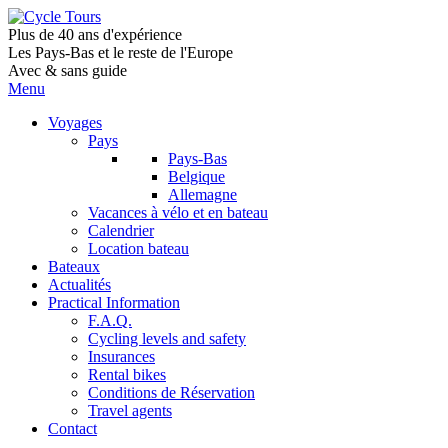
Plus de 40 ans d'expérience
Les Pays-Bas et le reste de l'Europe
Avec & sans guide
Menu
Voyages
Pays
Pays-Bas
Belgique
Allemagne
Vacances à vélo et en bateau
Calendrier
Location bateau
Bateaux
Actualités
Practical Information
F.A.Q.
Cycling levels and safety
Insurances
Rental bikes
Conditions de Réservation
Travel agents
Contact