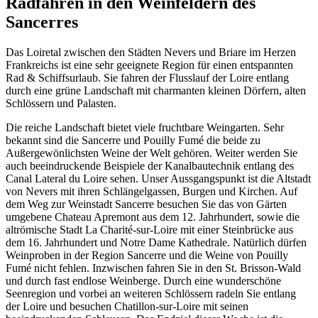
Radfahren in den Weinfeldern des
Sancerres
Das Loiretal zwischen den Städten Nevers und Briare im Herzen
Frankreichs ist eine sehr geeignete Region für einen entspannten
Rad & Schiffsurlaub. Sie fahren der Flusslauf der Loire entlang
durch eine grüne Landschaft mit charmanten kleinen Dörfern, alten
Schlössern und Palasten.
Die reiche Landschaft bietet viele fruchtbare Weingarten. Sehr
bekannt sind die Sancerre und Pouilly Fumé die beide zu
Außergewönlichsten Weine der Welt gehören. Weiter werden Sie
auch beeindruckende Beispiele der Kanalbautechnik entlang des
Canal Lateral du Loire sehen. Unser Aussgangspunkt ist die Altstadt
von Nevers mit ihren Schlängelgassen, Burgen und Kirchen. Auf
dem Weg zur Weinstadt Sancerre besuchen Sie das von Gärten
umgebene Chateau Apremont aus dem 12. Jahrhundert, sowie die
altrömische Stadt La Charité-sur-Loire mit einer Steinbrücke aus
dem 16. Jahrhundert und Notre Dame Kathedrale. Natürlich dürfen
Weinproben in der Region Sancerre und die Weine von Pouilly
Fumé nicht fehlen. Inzwischen fahren Sie in den St. Brisson-Wald
und durch fast endlose Weinberge. Durch eine wunderschöne
Seenregion und vorbei an weiteren Schlössern radeln Sie entlang
der Loire und besuchen Chatillon-sur-Loire mit seinen