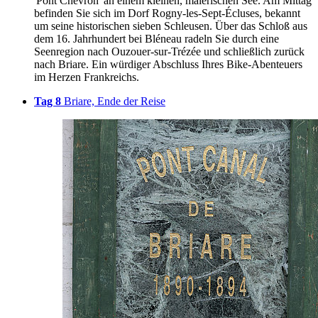
'Pont Chevron' an einem kleinen, malerischen See. Am Mittag
befinden Sie sich im Dorf Rogny-les-Sept-Écluses, bekannt
um seine historischen sieben Schleusen. Über das Schloß aus
dem 16. Jahrhundert bei Bléneau radeln Sie durch eine
Seenregion nach Ouzouer-sur-Trézée und schließlich zurück
nach Briare. Ein würdiger Abschluss Ihres Bike-Abenteuers
im Herzen Frankreichs.
Tag 8
Briare, Ende der Reise