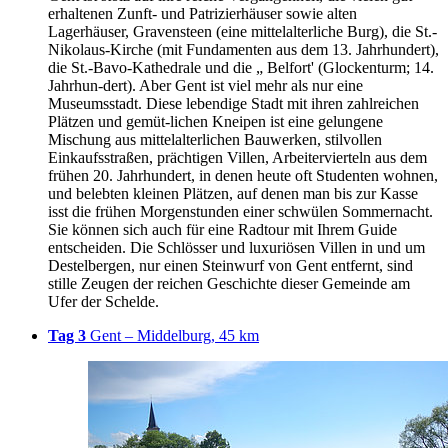
erhaltenen Zunft- und Patrizierhäuser sowie alten
Lagerhäuser, Gravensteen (eine mittelalterliche Burg), die St.-
Nikolaus-Kirche (mit Fundamenten aus dem 13. Jahrhundert),
die St.-Bavo-Kathedrale und die „ Belfort' (Glockenturm; 14.
Jahrhun-dert). Aber Gent ist viel mehr als nur eine
Museumsstadt. Diese lebendige Stadt mit ihren zahlreichen
Plätzen und gemüt-lichen Kneipen ist eine gelungene
Mischung aus mittelalterlichen Bauwerken, stilvollen
Einkaufsstraßen, prächtigen Villen, Arbeitervierteln aus dem
frühen 20. Jahrhundert, in denen heute oft Studenten wohnen,
und belebten kleinen Plätzen, auf denen man bis zur Kasse
isst die frühen Morgenstunden einer schwülen Sommernacht.
Sie können sich auch für eine Radtour mit Ihrem Guide
entscheiden. Die Schlösser und luxuriösen Villen in und um
Destelbergen, nur einen Steinwurf von Gent entfernt, sind
stille Zeugen der reichen Geschichte dieser Gemeinde am
Ufer der Schelde.
Tag 3
Gent – Middelburg, 45 km